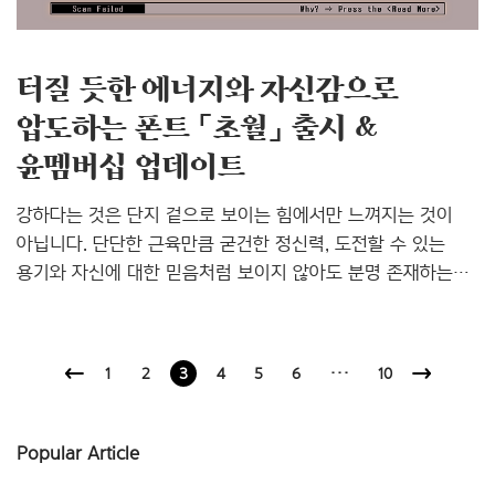
동시에 또박또박 또렷..
터질 듯한 에너지와 자신감으로
압도하는 폰트 「초월」 출시 &
윤멤버십 업데이트
강하다는 것은 단지 겉으로 보이는 힘에서만 느껴지는 것이
아닙니다. 단단한 근육만큼 굳건한 정신력, 도전할 수 있는
용기와 자신에 대한 믿음처럼 보이지 않아도 분명 존재하는
힘이죠. 신체와 정신을 모두 단련하기란 쉽지 않습니다. 오랜
시간을 들여야 하고 고된 노력과 숱한 시행착오가 필요합니다.
이러한 과정은 마치 하나의 서체를 만들어가는 과정과도
1
2
3
4
5
6
···
10
비슷해 보입니다. 그래서 우리는 보이는 힘과 보이지 않는
힘을 모두 단련한 끝에 완성한 서체에 ‘초월’이라는 이름을
붙였습니다. 에너지-퍼포먼스-진화의 서체, 「초월」 초월체는
Popular Article
터질 듯한 에너지를 꾹꾹 눌러 담아 견고히 빚어진 자신감으로