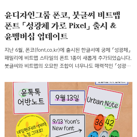
윤디자인그룹 폰코, 붓글씨 비트맵
폰트 「성광체 가로 Pixel」 출시 &
윤멤버십 업데이트
지난 6월, 폰코(font.co.kr)에 출시된 한글서예 궁체 「성광체」
패밀리에 비트맵 스타일의 폰트 1종이 새롭게 추가되었습니다.
붓글씨와 비트맵의 오묘한 조합이 너무나도 매력적인 「성광체
가로 Pixel」입니다. 붓글씨와 비트맵의 완벽한 조화 「성광체
가로 Pixel」 폰코에서는 다양한 픽셀 폰트를 제공하고
있는데요, 그중에서도 단연 돋보이는 매력의 성광체 가로
Pixel은 전통적인 붓글씨와 레트로한 디지털 느낌의 비트맵의
오묘한 조합이 멋스럽게 표현된 폰트입니다. 성광체 패밀리는
성광 이상철 목사의 〈한글서예교본 십자가체〉를 원도로
제작한 붓글씨 폰트입니다. 종이 위에 먹이 번지는 듯한
질감과 숙달된 필력의 시원한 인상을 가진 성광체 패밀리는