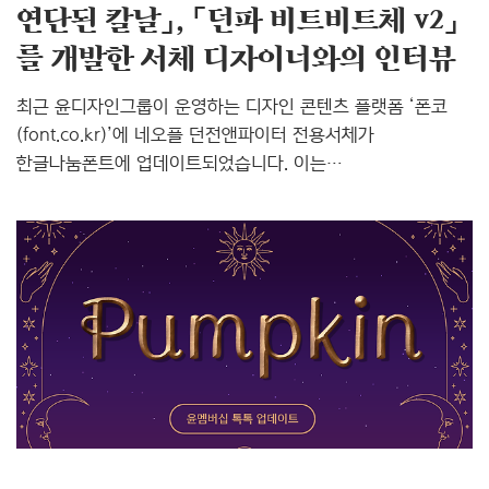
연단된 칼날」, 「던파 비트비트체 v2」
를 개발한 서체 디자이너와의 인터뷰
최근 윤디자인그룹이 운영하는 디자인 콘텐츠 플랫폼 ‘폰코
(font.co.kr)’에 네오플 던전앤파이터 전용서체가
한글나눔폰트에 업데이트되었습니다. 이는
타이포커뮤니케이션이라는 윤디자인그룹만의 브랜드 컨설팅
서비스를 통해 개발한 것으로, 던전앤파이터는 유저와의
새로운 커뮤니케이션 도구가 생겼습니다. 하나의 서체가
완성되기까지는 무수히 많은 고민과 시행착오가 필요합니다.
브랜드의 아이덴티티를 글자라는 한정된 영역에서 표현해야
하는 전용서체는 특히 더 그렇죠. 「던파 연단된 칼날」, 「던파
비트비트체 v2」를 개발한 이예형 서체 디자이너는 두 가지
서체를 연단하는 동시에 서체 디자이너로서 스스로를
연단하는 시간을 보냈습니다. 던전앤파이터 전용서체를
개발한 이예형 서체 디자이너와의 인터뷰 Q. 네오플에서는
어떤..