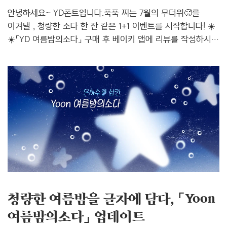
안녕하세요~ YD폰트입니다.푹푹 찌는 7월의 무더위🥵를
이겨낼 , 청량한 소다 한 잔 같은 1+1 이벤트를 시작합니다! ☀️
☀️「YD 여름밤의소다」 구매 후 베이키 앱에 리뷰를 작성하시면
「YD 오늘의일기」 를 추가로 드려요! 7월의 신규서체 「YD
여름밤의소다」 는 한여름 밤의 선선한 공기 속에서 느껴지는
시원한 소다의 청량함을 담은 서체입니다.길쭉길쭉하면서도
살짝 기운 형태가 서체에 경쾌한 리듬감을 살리고, 여기에
자연스러운 획의 굵기 차이를 더해 손글씨 특유의 느낌을
표현했습니다. 🔍 「YD 여름밤의소다」 폰트 상세보기(카톡
실제 적용 이미지) 🔍 「YD 오늘의일기」 폰트 상세보기 📌
이벤트 참여방법 ✅ Step 1. 🔗베이키 모바일 iOS앱에 접속해
「YD 여름밤의소다」 폰트를 구..
청량한 여름밤을 글자에 담다, 「Yoon
여름밤의소다」 업데이트