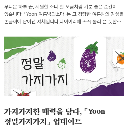
무더운 하루 끝, 시원한 소다 한 모금처럼 기분 좋은 순간이
있습니다. 「Yoon 여름밤의소다」는 그 청량한 여름밤의 감성을
손글씨에 담아낸 서체입니다.다이어리에 꾹꾹 눌러 쓴 듯한
친근한 손글씨 구조 위에,여름밤 특유의 서늘하고 싱그러운
분위기를 더했습니다.또한 동글동글하고 꽉 찬 'ㅇ'은 톡톡
터지는 탄산 기포를 떠올리게 하며, 보는 것만으로도 시원한
무드를 전해줍니다.여기에 소다를 모티브로 한 히든 딩벳도
함께 구성했습니다.시원한 소다를 닮은 귀여운 요소들을
활용해다양한 디자인에 청량한 포인트를 더해보세요.기록하는
순간부터 특별한 디자인 작업까지, 「Yoon 여름밤의소다」는
일상에 작은 설렘과 싱그러움을 전합니다.올여름, 「Yoon
여름밤의소다」와 함께 청량한 감성을 한 글자씩 채워보세요.📌
폰트..
가지가지한 매력을 담다, 「Yoon
정말가지가지」 업데이트