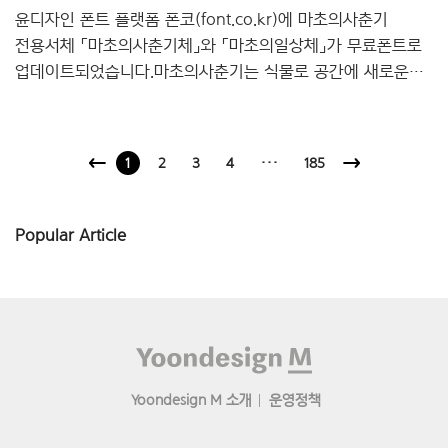
윤디자인 폰트 플랫폼 폰코(font.co.kr)에 마초의사춘기
전용서체 「마초의사춘기체」와 「마초의일상체」가 무료폰트로
업데이트되었습니다.마초의사춘기는 식물로 공간에 새로운
가치를 더하는 브랜드로, 이번 서체는 브랜드가 추구하는
‘자연 기반의 경험 디자인’ 철학을 담아 윤디자인이
제작했습니다. 「마초의사춘기체」는 리브랜딩된 로고타입의
1
2
3
4
···
185
특징을 바탕으로 유연한 곡선과 비정형적인 형태를 통해
식물이 지닌 강인함과 생동감을 표현한 제목용 서체입니다.
「마초의일상체」는 넉넉한 여백과 부드러운 곡선이 특징인
Popular Article
본문용 서체로, 자연스러운 호흡과 편안한 가독성, 섬세한
감성을 담아냈습니다. 브랜드의 정체성과 자연의 감성을 담은
두 서체는 다양한 디자인 작업에 여유롭고 생동감 있는
분위기를 더해줍니다.마초의사춘기의 감..
Footer
Yoondesign M 소개
운영정책