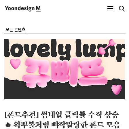
Yoondesign M
모든 콘텐츠
[폰트추천] 썸네일 클릭률 수직 상승
🔥 왁뿌볼처럼 뺘작말랑한 폰트 모음