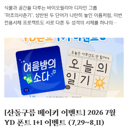
식물과 공간을 다루는 바이오필리아 디자인 그룹
‘마초의사춘기’. 상반된 두 단어가 나란히 놓인 이름처럼, 이번
전용서체 프로젝트도 서로 다른 두 성격의 서체를 하나의
브랜드 안에 담아내는 일이었습니다. 굵고 힘 있는 제목용
‘마초의사춘기체’와, 차분히 정보를 전하는 본문용
‘마초의일상체’. 두 벌의 서체가 어떻게 만들어졌는지,
프로젝트를 이끈 김지연 디자이너에게 물었습니다. Q. 제목용
‘마초의사춘기체’와 본문용 ‘마초의일상체’로 나눈 이원화
구조는 기획 초기부터 염두에 두었나요?A. 제가 처음부터
계획한 건 아니었어요. 킥오프 미팅 때 마초의사춘기 측에서
이미 이원화 구조로 기획을 가져오셨고, 스펙을 논의한 뒤
최종적으로 제목용과 본문용 한 벌씩 제작하는 것으로
정해졌습니다. ‘마초의사춘기’라는 상반..
[산돌구름 베이키 이벤트] 2026 7월
YD 폰트 1+1 이벤트 (7.29~8.11)