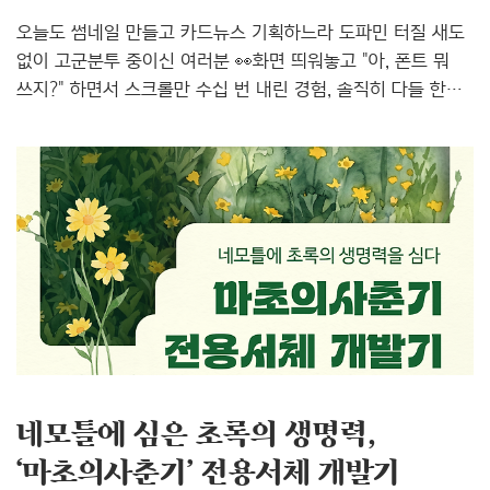
오늘도 썸네일 만들고 카드뉴스 기획하느라 도파민 터질 새도
없이 고군분투 중이신 여러분 👀화면 띄워놓고 "아, 폰트 뭐
쓰지?" 하면서 스크롤만 수십 번 내린 경험, 솔직히 다들 한
번쯤 있으시죠? 💻 "텍스트가 너무 밋밋해서 눈에 안 띄네..."
싶을 때가 바로 '질감'과 '볼륨감'이 필요한 타이밍입니다!
그래서 오늘은 마치 왁뿌볼처럼 콕 찔러보고 싶게 통통하고
말랑한 폰트부터, 텍스처가 살아있어 뺘작뺘작한 폰트까지!
8월의 트렌드 폰트 10종을 싹 모아왔어요. ✨왁뿌볼 감성 취향
저격당하신 분들이라면, 오늘 추천 폰트들도 분명 마음에 드실
테니 레퍼런스 폴더에 쏙! 저장해 두세요! 뺘작말랑! 시선을
사로잡는 8월의 폰트!#말랑말랑 #귀여움 #왁뿌볼 #볼륨감 #
텍스처 #픽셀폰트 1. Yoon 뀨..
네모틀에 심은 초록의 생명력,
‘마초의사춘기’ 전용서체 개발기