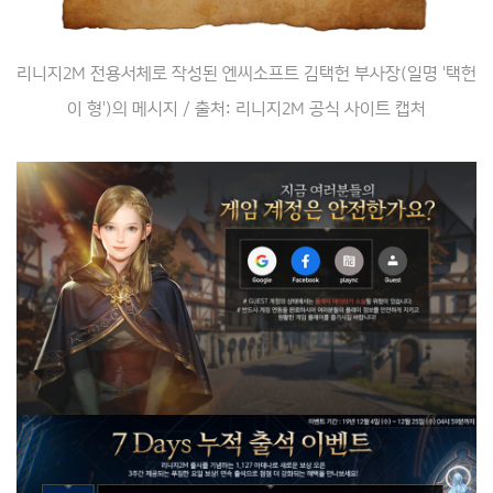
리니지2M 전용서체로 작성된
엔씨소프트 김택헌 부사장(일명 '택헌
이 형')의 메시지 / 출처:
리니지2M 공식 사이트
캡처