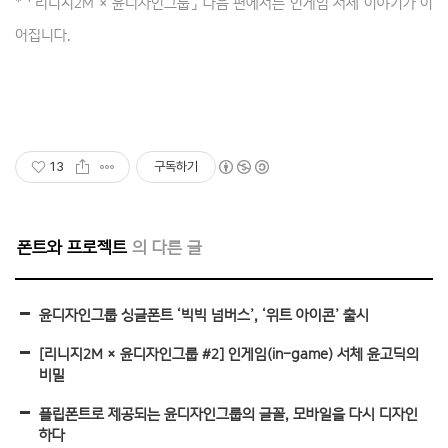
*
「
리니지2M × 윤디자인그룹
」 다음 편에서는 인게임 서체 이야기가 이
어집니다.
13
구독하기
폰트와 프로젝트
윤디자인그룹 싱글폰트 ‘빅빅 넘버스’, ‘위트 아이콘’ 출시
[리니지2M × 윤디자인그룹 #2] 인게임(in-game) 서체 윤고딕의
비밀
플립폰트로 제공되는 윤디자인그룹의 글꼴, 모바일을 다시 디자인
하다