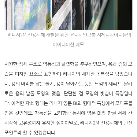
리니지2M 전용서체 개발을 위한 윤디자인그룹 서체디자이너들의
아이데이션 메모
시원한 장체 구조로 역동성과 날렵함을 추구하였으며, 용과 검의 모
습을 디자인 요소로 표현하여 리니지의 세계관과 특징을 담았습니
다. 용의 머리를 닮은 돌기, 용이 날아가는 듯한 느낌의 세리프, 날카
로운 용의 발톱 모양의 맺음, 단단한 검 모양의 빗침
이 특징입니
다.
이러한 자소 형태는 리니지 영문 BI
의 형태적
특성에서 모티프를
얻은 것인데요. 가독성을 고려함과 동시에
영문 BI와 한글 서체 간
시각적 고유성까지
유지한 점이야말로, 리니지2M 전용서체의 관전
포인트라 할 수 있겠습니다.