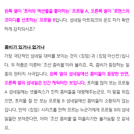
왼쪽 열이 ‘호러와 액션물을 좋아하는’ 프로필 A, 오른쪽 열이 ‘로맨스와
코미디를 선호하는’ 프로필 B
입니다. 섬네일 아트워크의 온도 차가 확연
하게 감지되시죠?
좀비가 있거나 없거나
가장 극단적인 섬네일 대비를 보이는 것이 〈킹덤〉과 〈킹덤 아신전〉입니
다. 두 작품은 이른바 ‘조선 좀비물’이라 불리죠. 즉, 좀비가 등장하는 일
종의 판타지 사극입니다.
왼쪽 열의 섬네일에선 좀비들이 등장한 반면,
오른쪽 열의 섬네일은 인간 캐릭터만 보입니다.
호러물 많이 보는 프로필
A 섬네일에는 넷플릭스가 친히 좀비들을 대령해주는군요. 이 말을 뒤집
으면, 호러물 잘 안 보는 프로필 B 섬네일에선 좀비들이 소환되지 않는
겁니다. 만약 〈킹덤〉 시리즈를 전혀 모르는 누군가에게 프로필 B의 섬네
일들만 보여준다면, 아마 ‘조선 좀비물’을 떠올리기란 불가능할 것 같네
요.