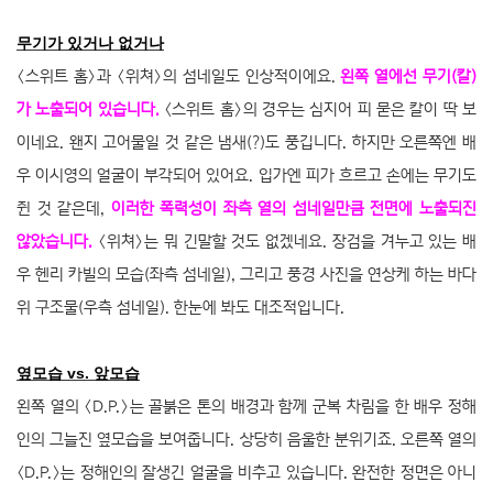
무기가 있거나 없거나
〈스위트 홈〉과 〈위쳐〉의 섬네일도 인상적이에요.
왼쪽 열에선 무기(칼)
가 노출되어 있습니다.
〈스위트 홈〉의 경우는 심지어 피 묻은 칼이 딱 보
이네요. 왠지 고어물일 것 같은 냄새(?)도 풍깁니다. 하지만 오른쪽엔 배
우 이시영의 얼굴이 부각되어 있어요. 입가엔 피가 흐르고 손에는 무기도
쥔 것 같은데,
이러한 폭력성이 좌측 열의 섬네일만큼 전면에 노출되진
않았습니다.
〈위쳐〉는 뭐 긴말할 것도 없겠네요. 장검을 겨누고 있는 배
우 헨리 카빌의 모습(좌측 섬네일), 그리고 풍경 사진을 연상케 하는 바다
위 구조물(우측 섬네일). 한눈에 봐도 대조적입니다.
옆모습 vs. 앞모습
왼쪽 열의 〈D.P.〉는 골붉은 톤의 배경과 함께 군복 차림을 한 배우 정해
인의 그늘진 옆모습을 보여줍니다. 상당히 음울한 분위기죠. 오른쪽 열의
〈D.P.〉는 정해인의 잘생긴 얼굴을 비추고 있습니다. 완전한 정면은 아니