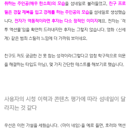
취하는 주인공(배우 한소희)의 모습
을 섬네일로 불러들였고,
친구 프로
필은 경찰 제복을 입고 경례를 하는 주인공의 모습
을 섬네일로 생성했습
니다.
전자가 역동적이라면 후자는 다소 정적인 이미지
예요. 전자는 ‘격
투 액션물’임을 확연히 드러내지만 후자는 그렇지 않습니다. 영화 〈신세
계〉 같은 범죄 스릴러 느낌에 더 가까워 보이네요.
친구도 저도 궁금한 건 못 참는 성격이라(그렇다고 엄청 학구적으로 의문
을 해결하는 타입도 아님), 몇 가지 간단한 테스트를 해보기로 했습니다.
사용자의 시청 이력과 콘텐츠 평가에 따라 섬네일이 달
라지는 것 같다
우선은 이런 가설을 세웠습니다. 〈마이 네임〉을 예로 들면, 호러와 액션