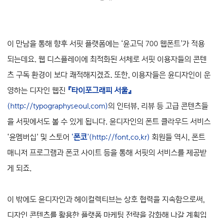
이 만남을 통해 향후 서핏 플랫폼에는 ‘윤고딕 700 웹폰트’가 적용
되는데요. 웹 디스플레이에 최적화된 서체로 서핏 이용자들의 콘텐
츠 구독 환경이 보다 쾌적해지겠죠. 또한, 이용자들은 윤디자인이 운
영하는 디자인 웹진
『타이포그래피 서울』
(
http://typographyseoul.com
)
의 인터뷰, 리뷰 등 고급 콘텐츠들
을 서핏에서도 볼 수 있게 됩니다. 윤디자인의 폰트 클라우드 서비스
‘윤멤버십’ 및 스토어
‘
폰코
’(
http://font.co.kr
)
회원들 역시, 폰트
매니저 프로그램과 폰코 사이트 등을 통해 서핏의 서비스를 제공받
게 되죠.
이 밖에도 윤디자인과 헤이컬렉티브는 상호 협력을 지속함으로써,
디자인 콘텐츠를 활용한 플랫폼 마케팅 전략을 강화해 나갈 계획입