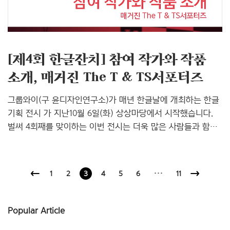
자리매김하고 있는 ‘스티커 문화’를 함께 향유하고 관람객들이
직접 경험해볼 수 있게 구성하였답니다. 브랜드와이(Brand..
[제4회 한글잔치] 참여 작가와 작품
소개, 매거진 The T & TS서포터즈
그룹와이(구 윤디자인연구소)가 매년 한글날에 개최하는 한글
기획 전시 가 지난10월 6일(화) 상상마당에서 시작했습니다.
벌써 4회째를 맞이하는 이번 전시는 더욱 많은 사람들과 함께
즐길 수 있도록 그룹와이 갤러리뚱과 KT&G 상상마당(홍대)
에서 동시에 진행한답니다. 상상마당에서는 10월 6일
(화)~10월 18일(일)까지, 갤러리뚱에서는 10월 8일(목)~10월
1
2
3
4
5
6
···
11
18일(일)까지 전시해요. 이번 전시에서는 지난해부터 올해까지
이어지는 디자인 세미나 의 강연자 중 7명의 그래픽 디자이너
(강구룡, 마이케이씨(mykc), 문장현, 신덕호, 윤여경, 이용제,
Popular Article
이지원)와 타입&타이포그래피 매거진 , 그리고 TS서포터즈가