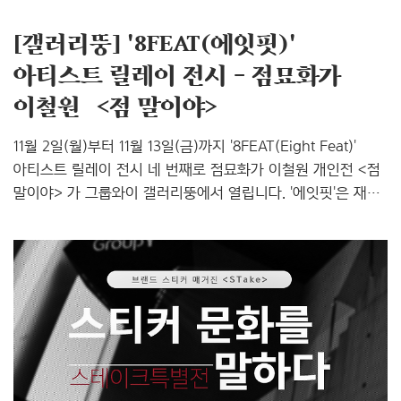
[갤러리뚱] '8FEAT(에잇핏)'
아티스트 릴레이 전시 – 점묘화가
이철원 ＜점 말이야>
11월 2일(월)부터 11월 13일(금)까지 '8FEAT(Eight Feat)'
아티스트 릴레이 전시 네 번째로 점묘화가 이철원 개인전＜점
말이야＞가 그룹와이 갤러리뚱에서 열립니다. '에잇핏'은 재능
있는 신진 작가 및 기존에 숨어있던 빼어난 작품을 발굴하여
새로운 문화를 일으키고자 하는 프로젝트이지요. 'feat'의
사전적 정의는 '뛰어난 솜씨', '위업'을 뜻하며 숫자 '8'은 무한대
기호를 상징해요. 이러한 의미를 품고 시작한 '8FEAT'는
디자이너에게 심플하고 완벽한 온라인 포트폴리오 플랫폼을
제공하고 갤러리뚱에서 오프라인 전시를 할 수 있도록
지원합니다. ▶ 8FEAT(에잇핏) 홈페이지 바로 가기 이번
전시의 주인공 이철원은 선과 면이 아닌 수많은 점으로 색과