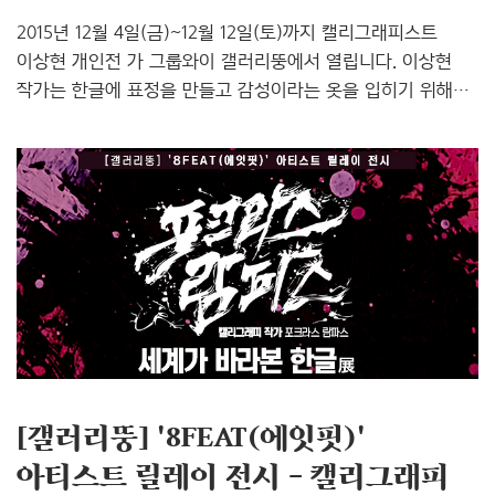
2015년 12월 4일(금)~12월 12일(토)까지 캘리그래피스트
이상현 개인전 가 그룹와이 갤러리뚱에서 열립니다. 이상현
작가는 한글에 표정을 만들고 감성이라는 옷을 입히기 위해
'붓을 잡은 연기자' 그리고 ‘한국 캘리그래피 디자인 시장의
개척자’라는 이름으로 잘 알려져 있으며, 국내외적으로 수많은
작품 활동을 통해 전통 서예를 대중예술로 승화시킨
인물이기도 합니다. 2010년~2012년 세계에서 가장 크다는
서울스퀘어미디어 LED캠버스에서의 영상 전시와 강남대로의
22개 미디어폴에서의 전시를 개최한 바 있고요, 2010년
서울G20정상회의에서 한글을 알리기 위한 작가로 선정되었고
위스키 ‘발렌타인17 스카파에디션’ 제품과의 콜라보레이션
한국 작가로 선정되기도 했답니다. 한국의 캘리그래피를 널리
알리기..
[갤러리뚱] '8FEAT(에잇핏)'
아티스트 릴레이 전시 – 캘리그래피