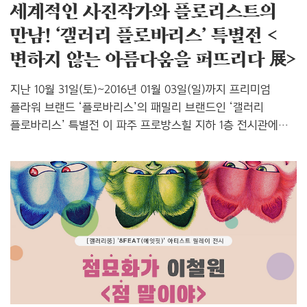
세계적인 사진작가와 플로리스트의
만남! ‘갤러리 플로바리스’ 특별전 <
변하지 않는 아름다움을 퍼뜨리다 展>
지난 10월 31일(토)~2016년 01월 03일(일)까지 프리미엄
플라워 브랜드 ‘플로바리스’의 패밀리 브랜드인 ‘갤러리
플로바리스’ 특별전 이 파주 프로방스힐 지하 1층 전시관에서
열립니다. 프리미엄 플라워 디자인 그룹 ㈜글로벌에프엔씨
(갤러리 플로바리스)에서 기획한 이번 전시는 '천일 동안
시들지 않는 꽃'이라는 별명을 가진 ‘프리저브드 플라워’를
대중에게 알리며 꽃이 주는 아름다움을 작품과 예술로
승화시켜 하나의 플라워 대중 문화로 자리매김 하고자 하는
의미가 있답니다. 이에 앞서 ㈜그룹와이는 '프리저브드
플라워'를 중심으로 하는 플라워 브랜딩 사업 ㈜플로바리스
(홈페이지 바로 가기)를 출범하고 온라인 사이트를
오픈했는데요, 이 전시를 기획한 ㈜글로벌에프엔씨와
콜라보레이션을 통해 온라인 유통 플랫폼을..