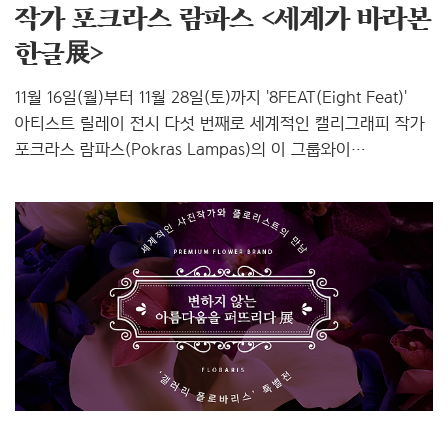
작가 포크라스 람파스 <세계가 바라본
한글展>
11월 16일(월)부터 11월 28일(토)까지 '8FEAT(Eight Feat)'
아티스트 릴레이 전시 다섯 번째로 세계적인 캘리그래피 작가
포크라스 람파스(Pokras Lampas)의 이 그룹와이
갤러리뚱에서 열립니다. '에잇핏'은 신진 아티스트를 지원하며
기업, 단체와 연계된 콘텐츠를 기획하여 아티스트와 기업의
상생을 추구하는 그룹와이(윤디자인연구소)의 아티스트
네트워크입니다. 'feat'의 사전적 정의는 '뛰어난 솜씨', '위업'을
뜻하며 숫자 '8'은 무한대 기호를 상징하는데요, 이러한 의미를
품고 시작한 '에잇핏'은 디자이너에게 심플하고 완벽한 온라인
포트폴리오 플랫폼을 제공하고 갤러리뚱에서 오프라인 전시를
할 수 있도록 지원합니다. ▶ 8FEAT(에잇핏) 홈페이지 바로
가기 이번 전시의 주인공..