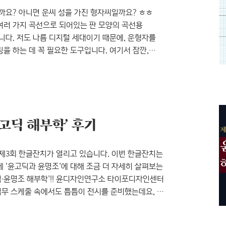
까요? 아니면 운씨 성을 가진 형자씨일까요? ㅎㅎ
 여러 가지 곡선으로 되어있는 판 모양의 곡선용
니다. 저도 나름 디지털 세대이기 때문에, 운형자를
을 하는 데 꼭 필요한 도구입니다. 여기서 잠깐,
거나 잘라 붙이는 등 여러 수단을 통해 글자꼴을
한다는 점에서 일상의 쓰기와 다르다. 글자 그리기,
피학회 저 운형자 / 출처: 네이버 학생백과사전
윤고딕 해부학’ 후기
제3회 한글잔치가 열리고 있습니다. 이번 한글잔치는
 ‘윤고딕과 윤명조’에 대해 조금 더 자세히 살펴보는
딕∙윤명조 해부학’!! 윤디자인연구소 타이포디자인센터
 업무 스케줄 속에서도 틈틈이 전시를 준비했는데요, 그
작업에 참여했답니다. 지난해에 이어 올해도 한글잔치
지금부터 제3회 한글잔치, ‘윤고딕∙윤명조 해부학’을