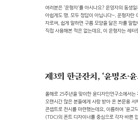
여러분은 ‘운형자’를 아시나요? 운영자의 동생일
아쉽게도 땡. 모두 정답이 아닙니다~. 운형자란
자로써, 쉽게 말하면 구름 모양을 닮은 자를 말합
직접 사용해본 적은 없는데요, 이 운형자는 레터링
레터링의 정의를 알아봅시다~!! 손으로 직접 쓰
디자인하는 일. 의도적으로 글자의 형태를 디자인
글자 표현이라고도 한다. 출처: , 한국타이포그라
요새는 디지털 도구가 상당히 발전..
제3회 한글잔치, ‘윤명조∙
올해로 25주년을 맞이한 윤디자인연구소에서는 
오랜시간 많은 분들에게 사랑 받아 온 본문용 서체
콘셉트로 전시를 마련했는데요, 이름하여 ‘윤고
(TDC)의 폰트 디자이너를 중심으로 각자 바쁜
중 저는 ‘윤서체 히스토리팀’의 팀원으로 전시 
전시에 참여하게 되어 아주 뿌듯했답니다. 그럼, 