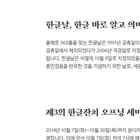
살짝 둘러볼까요~? 제3회 한글잔치 ‘윤고딕∙윤명조 
30일..
한글날, 한글 바로 알고 의
올해로 568돌을 맞는 한글날은 1991년 공휴일
공휴일에서 제외되었다가 2006년 국경일로 지정
됩니다. 한글날은 어떻게 10월 9일로 지정되었
훈민정음을 반포한 것을 기념하기 위한 날로, 
아는 사실이지만, 실록 어디에도 한글 창제와 관
한글을 만드는 작업을 매우 은밀하게 추진했기 
대부분의 사건은 날짜를 정확히 명시해서 기록을
간송본 / 출처: 플리커 Republic of..
2014년 10월 7일(화)~10월 30일(목)까지
열립니다. 이에 앞서 10월 7일(화) 저녁 7시에