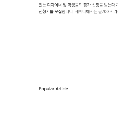
있는 디자이너 및 학생들의 참가 신청을 받는다고
신청자를 모집합니다. 세미나에서는 윤700 시리
이끌어가는 윤디자인연구소만의 디자인 노하우를
타이포디자인센터 박윤정 총괄상무와 최은규 차창
들려줄 것입니다. [좌] 박윤정 상무, [우] 최
타이포디자인센터 총괄상무, 국민대학교..
Popular Article