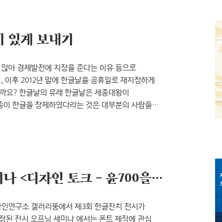
해부학’전시일시: 2014년 10월 7일(화) ~ 10월
미 있게 보내기
이 많아 경제발전에 지장을 준다는 이유 등으로
, 이후 2012년 말에 한글날을 공휴일로 재지정하게
을까요? 한글날의 유래 한글날은 세종대왕이
세종이 한글을 창제하였다라는 것은 대부분의 사람들이
련된 기록은 분명히 나오지 않는다고 합니다. 그만큼
때문이었으리라 추측되는데요, 실록은 왕과 관련된
 하는 게 일반적이기 때문입니다. 훈민정음 해례본
제3회 한글잔치 오프닝 세미나 <디자인 토크 – 윤700을 말하다>
 윤디자인연구소 갤러리뚱에서 제3회 한글잔치 전시가
 예정된 전시 오프닝 세미나 에서는 폰트 제작에 관심