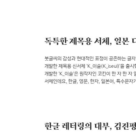
가까운 형태였답니다. 서양에서 '산스(sans)'
훈민정음이 반포된 시기(1446년)는 세계적으로
활판인쇄술이 가능했던 시기였습니다. 아마 그런
개발된 것이라는 게 정설입니다. 그렇다면 명조체
붓글씨의 감성과 현대적인 표정이 공존하는 글자.
개발한 제목용 신서체 'K_이슬(K_iseul)'을 
개발한 'K_이슬'은 원작자인 코킨이 한 자 한 
서체인데요, 한글, 영문, 한자, 일본어, 특수문
의미를 준답니다. 특히 한글의 ‘ㅊ, ㅎ’의 꼭지 부분
동그란 점은 마치 이슬방울이 톡톡 떨어진 것 같은
이슬’이라고 붙였어요. 일본 디자이너 코킨과 그가
제..
한글 레터링의 대부, 김진