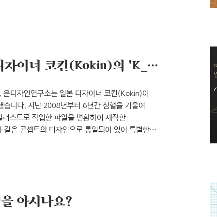
계열이 나중에 만들어진 것과는 정반대죠. 출처: 김진평
 인쇄술이 발달한 이후였고, 조선에도 이미
 시대적 흐름으로 인해 명조꼴 보다는 고딕꼴로
는..
독특한 제목용 서체, 일본 디자이너 코킨(Kokin)의 'K_이슬' 출시
 윤디자인연구소는 일본 디자이너 코킨(Kokin)이
출시했습니다. 지난 2008년부터 6년간 심혈을 기울여
자 일러스트로 작업한 파일을 변환하여 제작한
자가 같은 콘셉트의 디자인으로 통일되어 있어 특별한
과 영문 소문자 ‘i, j’, 한자의 물 수(水)변에 들어있는
 느낌을 주기 때문에 이 서체의 이름을 'K_
 디자인한 ‘K_이슬’ 꽉 찬 네모틀 형태의 감성적인
평을 아시나요?