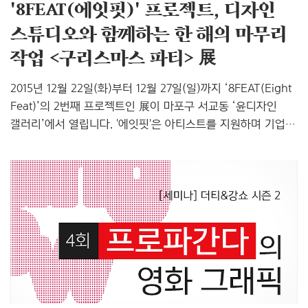
'8FEAT(에잇핏)' 프로젝트, 디자인
스튜디오와 함께하는 한 해의 마무리
작업 <구리스마스 파티> 展
2015년 12월 22일(화)부터 12월 27일(일)까지 ‘8FEAT(Eight
Feat)’의 2번째 프로젝트인 展이 마포구 서교동 ‘윤디자인
갤러리’에서 열립니다. '에잇핏'은 아티스트를 지원하며 기업,
단체와 연계된 콘텐츠를 기획하고 아티스트와 기업의 상생을
추구하는 그룹와이(윤디자인연구소)의 아티스트
네트워크입니다. 이번 프로젝트는 2015년 한해의 작업을
되돌아보고 여러 가지 이유로 신경 쓰지 못했던 작업물들을
찾아 재탄생시키고자 하는 취지에서 시작했습니다. 총 8곳의
디자인 스튜디오(0.1, 더블디, 무브투무브, 블랙아웃, 스팍스
에디션, 타불라라사, 오늘의 잔업, 홍석영)가 참여한 이번
프로젝트는 2016년의 새로운 영감을 교류하는 시간인
‘구리스마스 파티’와 새롭게 변신한 재작업물들을 만나볼..