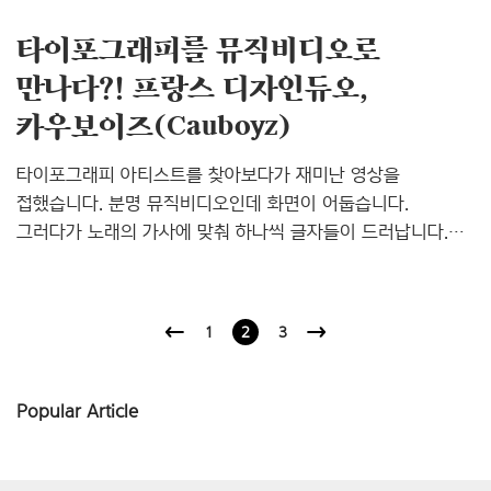
타이포그래피를 뮤직비디오로
만나다?! 프랑스 디자인듀오,
카우보이즈(Cauboyz)
타이포그래피 아티스트를 찾아보다가 재미난 영상을
접했습니다. 분명 뮤직비디오인데 화면이 어둡습니다.
그러다가 노래의 가사에 맞춰 하나씩 글자들이 드러납니다.
처음엔 단순히 그래픽 작업이겠거니 했는데, 나중에 보니
글자를 새긴 조형물에 조명을 설치하여 가사와 음악에 맞춰
틀었던 것이더군요. 누가 봐도 손이 참 많이 간 작품이라는
1
2
3
생각이 들었습니다. 결국 이들이 작업한 영상들을 전부
살펴봤습니다. 그래요, 좋은 것은 함께 나누어야지요. 새로운
관점으로 타이포그래피를 다루는 프랑스의 디자인듀오,
Popular Article
‘카우보이즈(Cauboyz)’를 여러분께 소개해드립니다.
카우보이즈 홈페이지: http://cauboyz.tumblr.com/
페이스북: https://www.facebook.com/Cauboyz비메오: