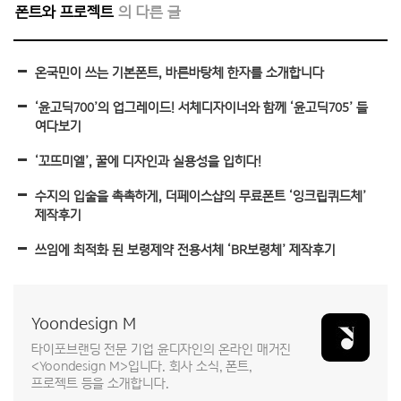
폰트와 프로젝트
온국민이 쓰는 기본폰트, 바른바탕체 한자를 소개합니다
‘윤고딕700’의 업그레이드! 서체디자이너와 함께 ‘윤고딕705’ 들
여다보기
‘꼬뜨미엘’, 꿀에 디자인과 실용성을 입히다!
수지의 입술을 촉촉하게, 더페이스샵의 무료폰트 ‘잉크립퀴드체’
제작후기
쓰임에 최적화 된 보령제약 전용서체 ‘BR보령체’ 제작후기
Yoondesign M
타이포브랜딩 전문 기업 윤디자인의 온라인 매거진
<Yoondesign M>입니다. 회사 소식, 폰트,
프로젝트 등을 소개합니다.