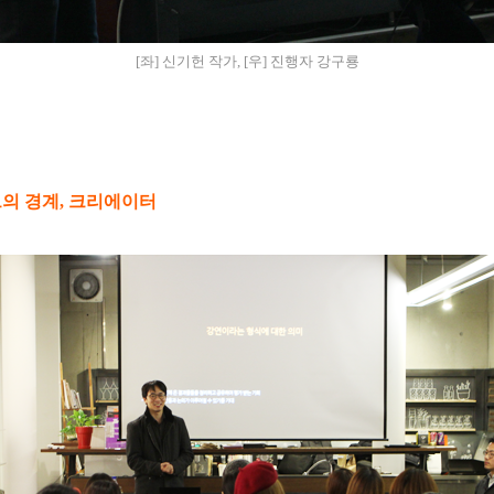
[좌] 신기헌 작가, [우] 진행자 강구룡
의 경계, 크리에이터