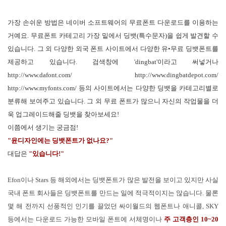
가장 손쉬운 방법은 네이버 소프트웨어의 무료폰트 다운로드를 이용하는
거예요. 무료폰트 카테고리 가장 밑에서 딩뱃(특수문자)을 쉽게 발견할 수
있습니다. 그 외 다양한 외국 폰트 사이트에서 다양한 유•무료 딩뱃폰트를
제공하고 있습니다. 검색창에 'dingbat'이라고 써넣거나
http://www.dafont.com/
http://www.dingbatdepot.com/
http://www.myfonts.com/
등의 사이트에서는 다양한 딩뱃을 카테고리별로
분류해 보여주고 있습니다. 그 외 무료 폰트가 많으니 자신의 작업물을 더
욱 업그레이드해줄 딩뱃을 찾아보세요!
이쯤에서 생기는 궁금점!
"윤디자인에는 딩뱃폰트가 없나요?"
대답은
"있습니다!"
Efon이나 Stars 등 해외에서는 딩뱃폰트가 많은 발전을 보이고 있지만 사실
국내 폰트 회사들은 딩뱃폰트를 만드는 일에 적극적이지는 않습니다. 물론
몇 해 전까지 선풍적인 인기를 끌었던 싸이월드의 웹폰트나 애니콜, SKY
등에서는 다운로드 가능한 모바일 폰트에 서체명이나
주 고객층인 10~20