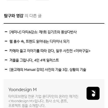
탐구와 영감
[세미나] 더티&강쇼: 제1회 김기조의 몽상다반사
웹 홍수 속, 트렌드 읽어내는 디자이너 되기
카메라 들고 이야기를 따라 걷다, 일우 사진전 <이바구길>
겨울을 그립니다, 4인 4색 일러스트
[윤고래의 Manual 강의] 사진의 기술 3강. 상황의 기술
Yoondesign M
타이포브랜딩 전문 기업 윤디자인의 온라인 매거진
<Yoondesign M>입니다. 회사 소식, 폰트,
프로젝트 등을 소개합니다.