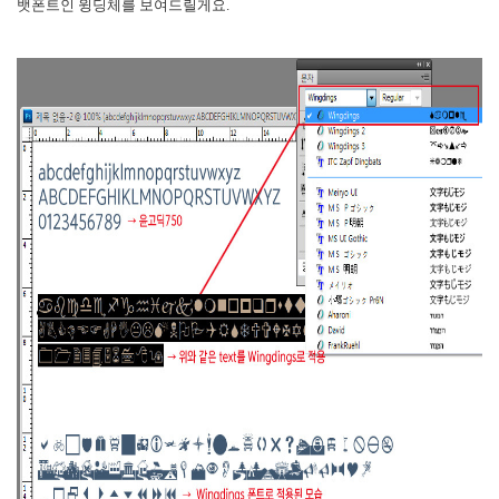
뱃폰트인 윙딩체를 보여드릴게요.