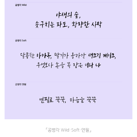
「공병각 Wild·Soft·연필」