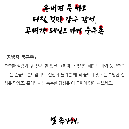
「공병각 둥근촉」
촉촉한 질감과 꾸덕꾸덕한 잉크 표현이 매력적인 페인트 마커 둥근촉으
로 쓴 손글씨 폰트입니다. 천천히 눌러쓸 때 획 끝마다 맺히는 투명한 감
성을 담았죠. 흘러넘치는 촉촉한 감성을 이 글씨에 담아 써보세요.