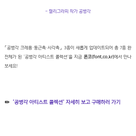
- 캘리그라피 작가 공병각
「공병각 크레용·둥근촉·사각촉」 3종이 새롭게 업데이트되어 총 7종 완
전체가 된 ‘공병각 아티스트 콜렉션’을 지금
폰코(font.co.kr)
에서 만나
보세요!
✏️
‘공병각 아티스트 콜렉션’ 자세히 보고 구매하러 가기