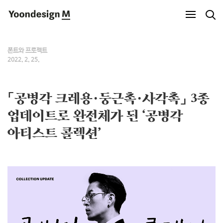
Yoondesign M
폰트와 프로젝트
2022. 2. 25.
「공병각 크레용·둥근촉·사각촉」 3종
업데이트로 완전체가 된 ‘공병각
아티스트 콜렉션’