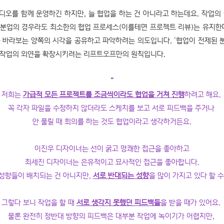
오를 함께 운영하긴 하지만, 늘 협업을 하는 건 아니라고 하는데요. 작업의
, 분업의 경우라도 최소한의 협업 프로세스(이를테면 프로젝트 리뷰)는 유지한
 바라보는 양쪽의 시각을 공유하고 파악하려는 의도입니다. ‘협업이 전제된 분업’
 작업의 외연을 확장시키려는 리프트오프만의 원칙입니다
.
“
저희는
가급적 모든 프로젝트를 조금씩이라도 협업을 거쳐 진행
하려고 해요.
꼭 각자 파일을 수정하지 않더라도 스케치를 보고 서로 피드백을 주거나
안 풀릴 때 회의를 하는 것도 협업이라고 생각하거든요.
이진우 디자이너는 선이 굵고 명쾌한 접근을 좋아하고
최세진 디자이너는 은유적이고 묘사적인 접근을 좋아합니다.
 성향들이 배치되는 건 아니지만,
서로 반대되는 성향
을 많이 가지고 있다 할 
그렇다 보니 작업을 할 때
서로 생각지 못했던 피드백들
을 받을 때가 있어요.
물론 완전히 정반대 방향의 피드백은 대부분 작업에 녹이기가 어렵지만,