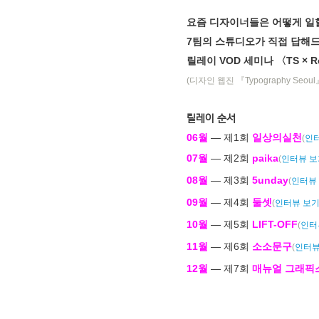
요즘 디자이너들은 어떻게 일
7팀의 스튜디오가 직접 답해
릴레이 VOD 세미나 〈TS × Re
(디자인 웹진 『Typography Seou
릴레이 순서
06월
― 제1회
일상의실천
(
인
07월
― 제2회
paika
(
인터뷰 보
08월
― 제3회
5unday
(
인터뷰
09월
― 제4회
둘셋
(
인터뷰 보
10월
― 제5회
LIFT-OFF
(
인터
11월
― 제6회
소소문구
(
인터뷰
12월
― 제7회
매뉴얼 그래픽