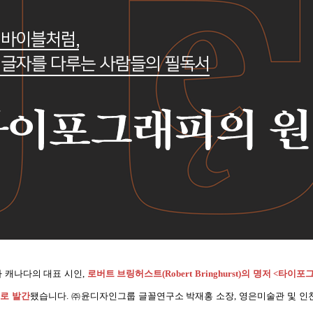
 캐나다의 대표 시인,
로버트 브링허스트(Robert Bringhurst)의 명저 <타이포그
로 발간
됐습니다.
㈜
윤디자인그룹 글꼴연구소 박재홍 소장, 영은미술관 및 인