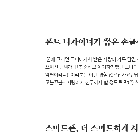
대해 처음으로 알게 되었죠. 약 20년이 지난 지금
자랐네요. 영화대로라면 제 의뢰인은 제가 반드시 
현실의 의뢰인은 아주 강인한 존재였어요. 온몸
보통 사람보다..
폰트 디자이너가 뽑은 손글씨
‘꿈에 그리던 그녀에게서 받은 사랑이 가득 담긴
쓰여진 글씨라니! 청순하고 아기자기했던 그녀의 
악필이라니!’ 여러분은 이런 경험 없으신가요? 
꼬불꼬불~ 지렁이가 친구하자 할 정도로 막(?)
외모만큼이나 그 사람의 이미지와 성격을 한번에 
있는 필체, 손 글씨가 아닐까 싶은데요. 여러분
삐뚤빼뚤 읽기 힘든 글씨체인가요? ^^ 글자를 
많이 두는 편인데요. 개성 있고 매력..