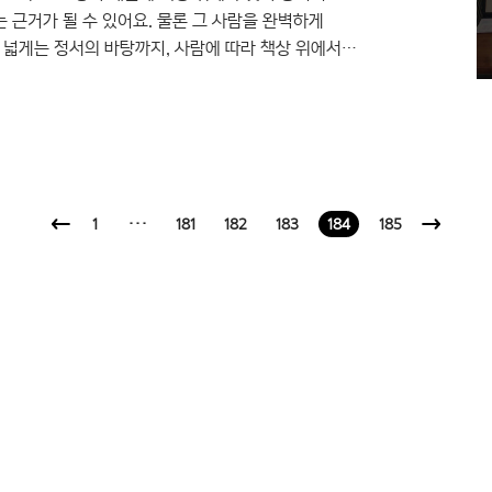
 근거가 될 수 있어요. 물론 그 사람을 완벽하게
넓게는 정서의 바탕까지, 사람에 따라 책상 위에서
 이용해 질문 하나 드려볼까요? 여러분의 책상 위에는
아니! 이게 무슨 소리요? 당연한 이야기지만,
디자인연구소라고 하면 흔히 폰트 디자이너만 있을
..
1
···
181
182
183
184
185