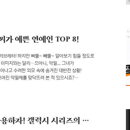
, 1994년의 꼬마는 클라이언트 잡 종사자로
지켜줘야 할 연.약.한. 존재여야 합니다. 그러나
이 갑옷처럼 단단한 외피로 둘러싸인 갑각류와도 같은,
가 예쁜 연예인 TOP 8!
 러브레터! 하지만 삐뚤~ 빼뚤~ 알아보기 힘들 정도로
이미지와는 달리…으아니, 악필... 그녀가
뛰어나고 수려한 외모 속에 숨겨진 대반전 상황!
 쓰여진 악필체를 맞닥뜨려 본 적 있으시죠?
알아볼 수 있는 것, 그것이 바로 그 사람이 가지고
의 손 글씨는 어떤가요? 또박또박 예쁜 글씨체인가요,
디자인하는 폰트 디자이너라 사람들의 손 글씨에 관심을
스마트폰, 더 스마트하게 사용하자! 갤럭시 시리즈의 숨겨진 기능들!