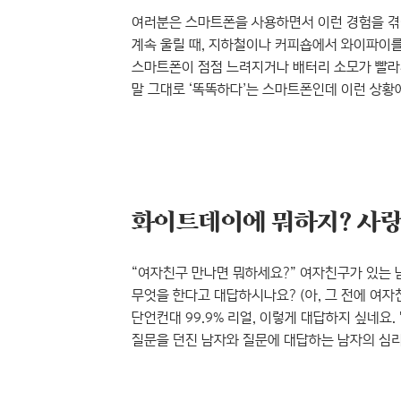
여러분은 스마트폰을 사용하면서 이런 경험을 겪
계속 울릴 때, 지하철이나 커피숍에서 와이파이를
스마트폰이 점점 느려지거나 배터리 소모가 빨라지
말 그대로 ‘똑똑하다’는 스마트폰인데 이런 상
스마트폰이 대체 뭐가 똑똑하다는 건지, 할 수만
따박따박 따져 묻고 싶어져요. 하지만 스마트폰이
모르는 사람은 모른다는 스마트폰의 똑똑한 숨겨
힘!’이라는 말이 통하는 걸까요? 답답하고..
“여자친구 만나면 뭐하세요?” 여자친구가 있는 
무엇을 한다고 대답하시나요? (아, 그 전에 여자친
단언컨대 99.9% 리얼, 이렇게 대답하지 싶네요. 
질문을 던진 남자와 질문에 대답하는 남자의 심리
여자친구와 어딜 갈지 결정하지 못해서 초조한 상태
기념일 때문에 똥줄이 타는가 본데 나도 마찬가지라