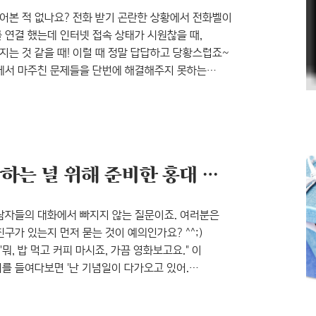
어본 적 없나요? 전화 받기 곤란한 상황에서 전화벨이
 연결 했는데 인터넷 접속 상태가 시원찮을 때,
는 것 같을 때! 이럴 때 정말 답답하고 당황스럽죠~
황에서 마주친 문제들을 단번에 해결해주지 못하는
 있다면 스마트폰을 본인 앞에 앉혀놓고 일대일로
 괜히 스마트폰이 아닌 거죠. 아는 사람만 알고
진 기능들이 있는데요. 스마트폰에서도 ‘아는 것이
화이트데이에 뭐하지? 사랑하는 널 위해 준비한 홍대 카페 BEST 3!
남자들의 대화에서 빠지지 않는 질문이죠. 여러분은
구가 있는지 먼저 묻는 것이 예의인가요? ^^;)
"뭐, 밥 먹고 커피 마시죠, 가끔 영화보고요." 이
를 들여다보면 '난 기념일이 다가오고 있어.
야. 너의 노하우를 전수해주겠어?', '너도 지금
고.' 정도 되지 않을까요? 아마도 이 두 사람 모두