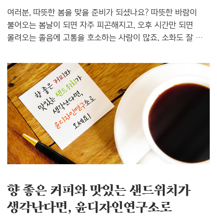
여러분, 따뜻한 봄을 맞을 준비가 되셨나요? 따뜻한 바람이
불어오는 봄날이 되면 자주 피곤해지고, 오후 시간만 되면
몰려오는 졸음에 고통을 호소하는 사람이 많죠. 소화도 잘 안
되고, 업무 중에도 의욕을 잃어 쉽게 짜증이 나기도 하는데요.
이와 같은 증상들을 춘곤증이라고 해요. 여러분은 춘곤증을
이겨낼 준비가 되셨나요? 저는 지난 주 데이트를 하던 중
금방이라도 쓰러져 잠들어버릴 듯 피로감을 느꼈는데요.
주말에 먼 거리를 달려와 준 여자 친구에게 엄청 미안함을
느꼈지요. 잠을 많이 잤는데도 너무 졸린다고 하자, 그게 바로
춘곤증이라고 이야기하더군요. 업무 중에 또는 데이트 중에
코알라처럼 조는 사람을 보고 좋아할 사람은 없겠죠? 춘곤증을
이겨낼 탁월한 묘책, 어디 없을까요? '레드불(Red Bull)'이..
향 좋은 커피와 맛있는 샌드위치가
생각난다면, 윤디자인연구소로