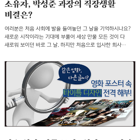
소유자, 박성준 과장의 직장생활
비결은?
여러분은 처음 사회에 발을 들여놓던 그 날을 기억하시나요?
새로운 시작이라는 기대에 부풀어 세상 만물 모든 것이 다
새로워 보이던 바로 그 날. 하지만 처음으로 입사한 회사
사무실에 몸을 ‘로그인’하는 순간, 머리 속은 텅~ 행동가짐은
뻣뻣~ 긴장의 연속으로 “안녕합니다!” 따위의 말실수까지
내뱉지는 않으셨는지 모르겠네요. ^^ 저 역시도
윤디자인연구소에 신입으로 입사한 지 어느덧 6개월 차,
이제는 직장생활에 어느 정도 적응이 되어가는 듯 합니다.
처음 입사했을 때 일하는 방법은 물론이고, 상사, 동료들과
어떻게 인간관계를 만들어 나가야 할지 막막하기만 했었죠.
지금에서야 하는 이야기지만, 그 당시 저를 지켜보던 김모
과장님은 “말도 없이 일만하고 앉아 있어서 조금
무서웠어!”라고 회상한다고 합니다. ..