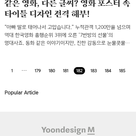
같은 영화, 다른 글씨? 영화 포스터 속
타이틀 디자인 전격 해부!
“아빠 딸로 태어나서 고맙습니다.” 누적관객 1,200만을 넘으며
역대 한국영화 흥행순위 3위에 오른 ‘7번방의 선물’의
명대사죠. 동화 같은 이야기이지만, 진한 감동으로 눈물콧물
적잖이 쏟아내신 분들 많을 거라 생각해요. 저 역시도 뜨겁게
차오르는 눈물 억지로 삼켜가며 지켜봤으니까요. ^^; 국내 영화
팬들에게 많은 사랑을 받았던 이 영화 ‘7번방의 선물’ 이제
1
···
179
180
181
182
183
184
185
한국을 넘어 전세계로 뻗어나가고 있습니다. 지난 3월 8일
LA에서 개봉 후 현재까지 순항 중이며, 2월에 열린 베를린
국제영화제 마켓상영을 통해 해외에 첫 선을 보인 뒤 일본,
Popular Article
홍콩, 태국 등 아시아권에서 이미 판권이 팔렸다고 하더군요.
7번방의 선물처럼 한국영화의 해외진출은 우리나라에
해외영화들이 개봉하는 것처럼 오래 전부터 해외 영화제나 ..
Footer