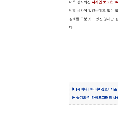
더욱 강력해진
디자인 토크쇼 <더티
번째 시간이 있었는데요, 말이 
경계를 구분 짓고 있진 않지만,
다.
▶ [세미나] <더티&강쇼> 시즌 
▶ 슬기와 민 타이포그래피 서