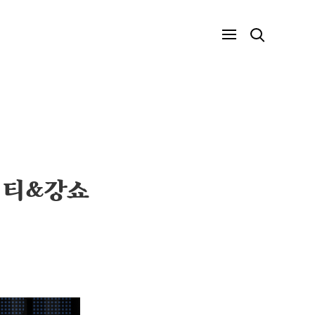
 더티&강쇼