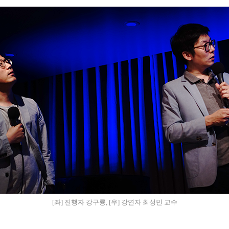
[좌] 진행자 강구룡, [우] 강연자 최성민 교수