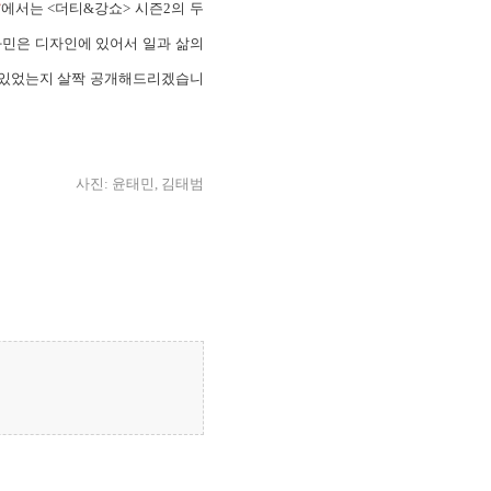
’
에서는 <더티&강쇼> 시즌2의 두
와민은 디자인에 있어서 일과 삶의
이 있었는지 살짝 공개해드리겠습니
사진: 윤태민, 김태범