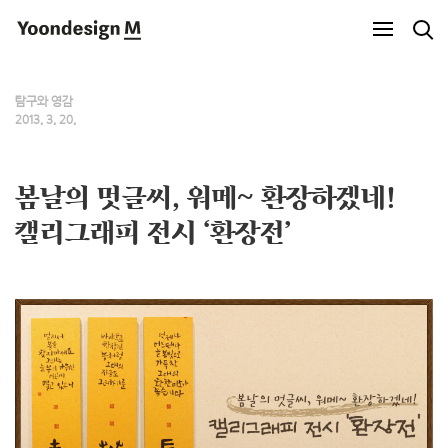
Yoondesign M
탐구와 영감
2013. 3. 20.
봄날의 멋글씨, 워메~ 환장하겠네!
캘리그래피 전시 ‘환장전’