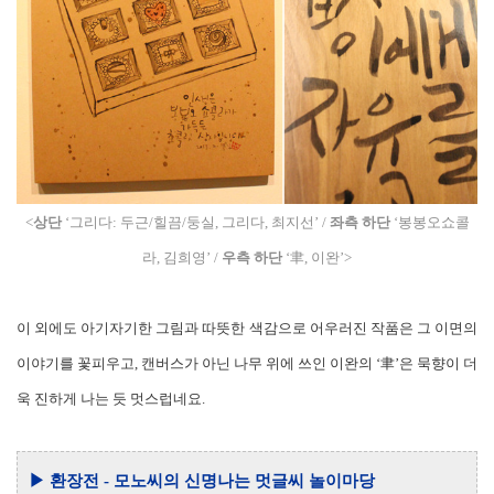
<
상단
‘그리다: 두근/힐끔/둥실, 그리다, 최지선’ /
좌측 하단
‘봉봉오쇼콜
라, 김희영’ /
우측 하단
‘聿, 이완’>
이 외에도 아기자기한 그림과 따뜻한 색감으로 어우러진 작품은 그 이면의
이야기를 꽃피우고, 캔버스가 아닌 나무 위에 쓰인 이완의 ‘聿’은 묵향이 더
욱 진하게 나는 듯 멋스럽네요.
▶ 환장전 - 모노씨의 신명나는 멋글씨 놀이마당