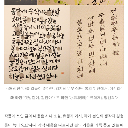
<
좌 상단
‘나를 길들여 준다면, 강지혜’ /
우 상단
‘봄의 뒤편에서, 이선화’
좌 하단
‘햇발같이, 김진아’
/
우 하단
‘水流花開(수류화개), 정선희’
>
작품에 쓰인 글의 내용은 시나 소설, 유행가 가사, 작가 본인의 생각과 경험
등이 녹아 있답니다. 각각 내용은 다르지만 봄의 기운을 가득 품고 있는 따